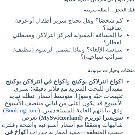
قبل الحجز… أسئلة سريعة
كم شخصًا؟ وهل تحتاج سرير أطفال أو غرفة
إضافية؟
ما المسافة المقبولة لمركز انترلاكن ومحطتَي
القطار؟
سياسة الإلغاء؟ وماذا تشمل الرسوم (تنظيف/
ضرائب سياحية)؟
منصّات وخيارات موثوقة
اكواخ انترلاكن بوكينج
و
اكواخ في انترلاكن بوكينج
مفيدان للبحث السريع مع فلاتر دقيقة؛ سترى
تقييمات حيّة وصورًا. متوسط أسعار عطلة نهاية
الأسبوع قد يكون أعلى من ليالي منتصف الأسبوع
وفق بياناتهم العامة للمستخدمين. (
Booking.com
)
سويسرا توريزم (MySwitzerland)
تعرض
شاليهات وشققًا مع أسعار أسبوعية واضحة وفلترة
حسب المنطقة—مفيد لمقارنة خيارات
اكواخ في