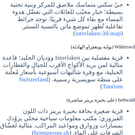
حيّ سكني متماسك ملاصق للمركز وبنية تحتية
بسيطة؛ خيار محبّب للعائلات التي تفضّل هدوء
المساء مع بقاء كل شيء قريبًا. توجد خرائط
تفاعلية تُظهر تموضع ماتن بالنسبة للسنتر.
)
interlaken-3d-map
(
Wilderswil (بوابة يونغفراو الهادئة)
قرية مفصلية بين Interlaken ووديان الجليد؛ قاعدة
مثالية لمن يريد الأكواخ الأقرب للجبال والقطارات
الجبلية، مع وفرة شاليهات أسبوعية بأسعار مُعلَنة
على منصّة سويسرية رسمية. (
Switzerland
)
Tourism
Iseltwald (على بحيرة برينز مباشرة)
قرية صغيرة بحافة بحيرة برينز ذات اللون
الفيروزي؛ مكتب معلومات سياحية محلي يزوّدك
بمسارات وزوارق ومواعيد المراكب. مثالية لعشّاق
الشرفات على الماء. (
brienzersee.ch
)