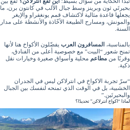
تبدأ الحكاية من سؤال بسيط:
أين تقع انترلاكن؟
تقع بين
بحيرتَي ثون وبرينز وسط جبال الألب في كانتون برن، ما
يجعلها قاعدة مثالية لاكتشاف قمم يونغفراو والإيغر
والمونش، ومسارح الطبيعة الأخّاذة والأنشطة على مدار
السنة.
بالمناسبة،
المسافرون العرب
يفضّلون الأكواخ هنا لأنها
تمنح شعور “البيت” مع خصوصية أعلى من الفنادق،
وقربًا من
مطاعم
محلية وأسواق صغيرة وخيارات نقل
ذكية.
“سرّ تجربة الاكواخ في انترلاكن ليس في الجدران
الخشبية، بل في الوقت الذي تمنحه لنفسك بين الجبال
والبحيرتَين.”
لماذا “اكواخ انترلاكن” تحديدًا؟