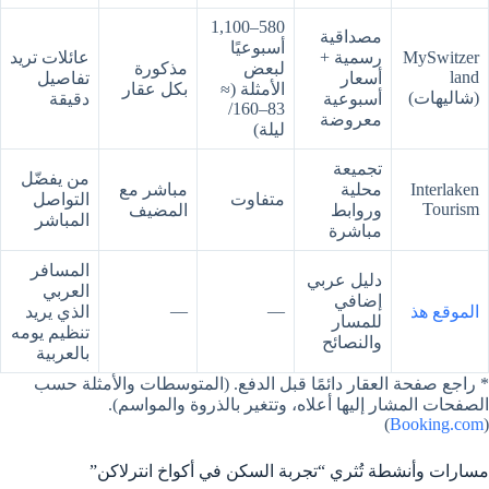
580–1,100
مصداقية
أسبوعيًا
MySwitzer
رسمية +
عائلات تريد
لبعض
مذكورة
land
أسعار
تفاصيل
الأمثلة (≈
بكل عقار
(شاليهات)
أسبوعية
دقيقة
83–160/
معروضة
ليلة)
تجميعة
من يفضّل
Interlaken
محلية
مباشر مع
متفاوت
التواصل
Tourism
وروابط
المضيف
المباشر
مباشرة
المسافر
دليل عربي
العربي
إضافي
—
—
الموقع هذ
الذي يريد
للمسار
تنظيم يومه
والنصائح
بالعربية
* راجع صفحة العقار دائمًا قبل الدفع. (المتوسطات والأمثلة حسب
الصفحات المشار إليها أعلاه، وتتغير بالذروة والمواسم).
)
Booking.com
(
مسارات وأنشطة تُثري “تجربة السكن في أكواخ انترلاكن”