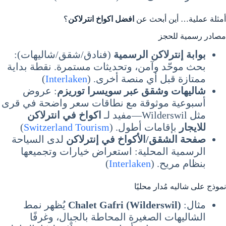
أمثلة عملية… أين أبحث عن
افضل اكواخ انترلاكن
؟
مصادر رسمية للحجز
بوابة إنترلاكن الرسمية
(فنادق/شقق/شاليهات):
بحث موحّد وآمن، وتحديثات مستمرة. نقطة بداية
ممتازة قبل أي منصة أخرى. (
Interlaken
)
شاليهات وشقق عبر سويسرا توريزم
: عروض
أسبوعية موثوقة مع نطاقات سعر واضحة في قرى
مثل Wilderswil—مفيد لـ
اكواخ في انترلاكن
للايجار
بإقامات أطول. (
Switzerland Tourism
)
صفحة الشقق/الأكواخ في إنترلاكن
لدى السياحة
الرسمية المحلية: استعراض خيارات وتجميعها
بنظام مريح. (
Interlaken
)
نموذج على شاليه مُدار محليًا
مثال:
Chalet Gafri (Wilderswil)
يُظهر نمط
الشاليهات الصغيرة المحاطة بالجبال، وغرفًا