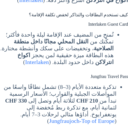
اكواخ في انترلاكن
أسرع وأكثر دقة. (
Interlaken
)
كيف تستخدم البطاقات والتذاكر لخفض تكلفة الإقامة؟
Interlaken Guest Card
تُمنح من المضيف عند الإقامة ليلة واحدة فأكثر؛
تمكّنك من
النقل المحلي مجانًا داخل منطقة
الصلاحية
، وتخفيضات على سكك وأنشطة مختارة.
هذه البطاقة ميزة حقيقية لمن يحجز
اكواخ
انترلاكن
داخل حدود البلدة. (
Interlaken
)
Jungfrau Travel Pass
تذكرة متعددة الأيام (3–8) تشمل نطاقًا واسعًا من
المواصلات الجبلية والقوارب؛ الأسعار الرسمية
تبدأ من
CHF 210
لثلاثة أيام وتصل إلى
CHF 330
لثمانية أيام، مع تذكرة ربط مُخفضة إلى
يونغفرايوخ. أداؤها مثالي لرحلات 3–7 أيام.
)
Jungfraujoch-Top of Europe
(