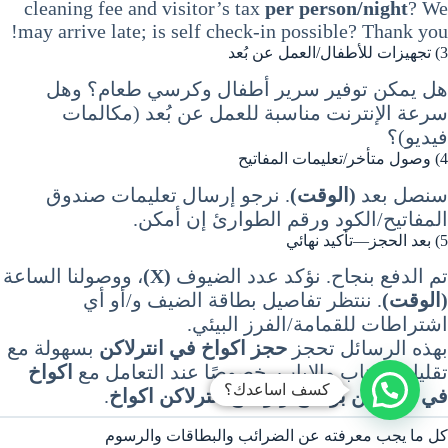
cleaning fee and visitor’s tax
per person/night
? We
may arrive late; is self check-in possible? Thank you!
3) تجهيزات للأطفال/العمل عن بُعد
هل يمكن توفير سرير أطفال وكرسي طعام؟ وهل
سرعة الإنترنت مناسبة للعمل عن بُعد (مكالمات
فيديو)؟
4) وصول متأخر/تعليمات المفاتيح
سنصل بعد
(الوقت)
. نرجو إرسال تعليمات صندوق
المفاتيح/الكود ورقم الطوارئ إن أمكن.
5) بعد الحجز—تأكيد نهائي
تم الدفع بنجاح. نؤكد عدد الضيوف
(X)
، ووصولنا الساعة
(الوقت)
. ننتظر تفاصيل بطاقة الضيف و/أو أي
اشتراطات للقمامة/الفرز البيئي.
بهذه الرسائل تحجز
حجز اكواخ في انترلاكن
بسهولة مع
تقليل الذهاب والإياب، خصوصًا عند التعامل مع
اكواخ
كسف اساعدك؟
في انترلاكن بوكينج
و
بوكينج انترلاكن اكواخ
.
كل ما يجب معرفته عن الضرائب والبطاقات والرسوم