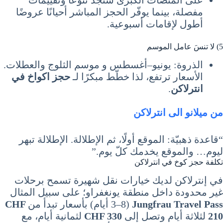
على المنصّات الكبرى ستجد تنوّعًا وتقييمات
مفصلة، بينما يوفّر الحجز المباشر أحيانًا عروضًا
أطول لإقامات أسبوعية.
5) لا تنسَ عامل الموسم
الذروة: يونيو–أغسطس و موسم الثلوج والعطلات.
الأسعار ترتفع، لذا خطّط مبكرًا لـ
حجز اكواخ في
انترلاكن
.
من ميلانو الى انترلاكن
“قاعدة ذهبيّة: الموقع أولًا، ثم الإطلالة. الإطلالة تبهر
ليوم… والموقع يخدمك كلّ يوم.”
تكلفة حجز كوخ في انترلاكن
في إنترلاكن لديك خيارات نقل شهيرة تسمح برحلات
غير محدودة داخل منطقة يونغفراو؛ على سبيل المثال
Jungfrau Travel Pass
(3–8 أيام) بأسعار تبدأ من
CHF
210
لثلاثة أيام وتصل إلى
CHF 330
لثمانية أيام، مع