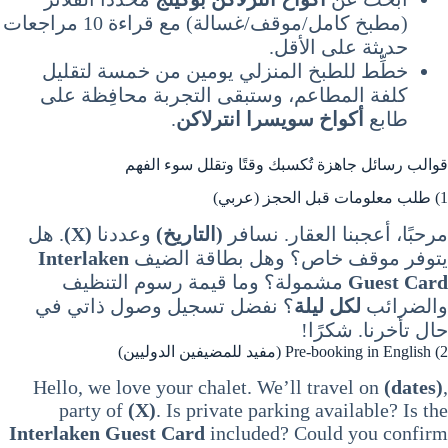
(مطبخ كامل/موقف/غسالة) مع قراءة 10 مراجعات
حديثة على الأقل.
خطِّط للطبخ المنزلي يومين من خمسة لتقليل
كلفة المطاعم، وستبقى التجربة محافِظة على
طابع
أكواخ سويسرا انترلاكن
.
قوالب رسائل جاهزة تُكسبك وقتًا وتقلل سوء الفهم
1) طلب معلومات قبل الحجز (عربي)
مرحبًا، أعجبنا العقار. نسافر
(التاريخ)
وعددنا
(X)
. هل
يتوفر موقف خاص؟ وهل بطاقة الضيف
Interlaken
Guest Card
مشمولة؟ وما قيمة رسوم التنظيف
والضرائب
لكل ليلة
؟ نفضل تسجيل وصول ذاتي في
حال تأخرنا. شكرًا!
2) Pre-booking in English (مفيد للمضيفين الدوليين)
Hello, we love your chalet. We’ll travel on
(dates)
,
party of
(X)
. Is private parking available? Is the
Interlaken Guest Card
included? Could you confirm