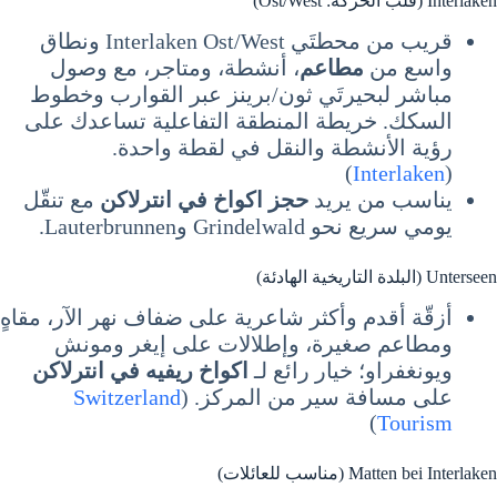
Interlaken (قلب الحركة: Ost/West)
قريب من محطتَي Interlaken Ost/West ونطاق
واسع من
مطاعم
، أنشطة، ومتاجر، مع وصول
مباشر لبحيرتَي ثون/برينز عبر القوارب وخطوط
السكك. خريطة المنطقة التفاعلية تساعدك على
رؤية الأنشطة والنقل في لقطة واحدة.
)
Interlaken
(
يناسب من يريد
حجز اكواخ في انترلاكن
مع تنقّل
يومي سريع نحو Grindelwald وLauterbrunnen.
Unterseen (البلدة التاريخية الهادئة)
أزقّة أقدم وأكثر شاعرية على ضفاف نهر الآر، مقاهٍ
ومطاعم صغيرة، وإطلالات على إيغر ومونش
ويونغفراو؛ خيار رائع لـ
اكواخ ريفيه في انترلاكن
على مسافة سير من المركز. (
Switzerland
)
Tourism
Matten bei Interlaken (مناسب للعائلات)