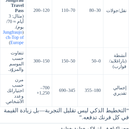
Jungfrau
Travel
120–200
70–110
30–80
نقل/جولات
Pass
(مثال: 3
أيام ≈ 70/
يوم).
Jungfraujo
(
ch-Top of
)
Europe
تتفاوت
أنشطة
حسب
(باراغلايد/
0–50
50–150
150–300
الموسم
قوارب)
والمزوّد.
مرن
حسب
إجمالي
700–
345–690
180–355
اختياراتك
1,250+
تقديري
وعدد
الأشخاص.
“التخطيط الذكي ليس تقليل التجربة—بل زيادة القيمة
في كل فرنك تدفعه.”
حجز اكواخ في انترلاكن خطوة بخطوة