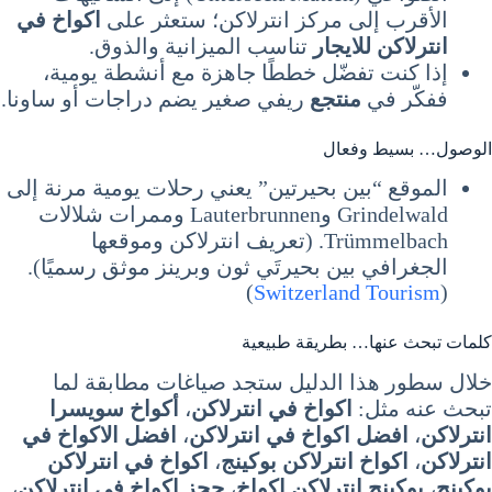
الأقرب إلى مركز انترلاكن؛ ستعثر على
اكواخ في
انترلاكن للايجار
تناسب الميزانية والذوق.
إذا كنت تفضّل خططًا جاهزة مع أنشطة يومية،
ففكّر في
منتجع
ريفي صغير يضم دراجات أو ساونا.
الوصول… بسيط وفعال
الموقع “بين بحيرتين” يعني رحلات يومية مرنة إلى
Grindelwald وLauterbrunnen وممرات شلالات
Trümmelbach. (تعريف انترلاكن وموقعها
الجغرافي بين بحيرتَي ثون وبرينز موثق رسميًا).
)
Switzerland Tourism
(
كلمات تبحث عنها… بطريقة طبيعية
خلال سطور هذا الدليل ستجد صياغات مطابقة لما
تبحث عنه مثل:
اكواخ في انترلاكن
،
أكواخ سويسرا
انترلاكن
،
افضل اكواخ في انترلاكن
،
افضل الاكواخ في
انترلاكن
،
اكواخ انترلاكن بوكينج
،
اكواخ في انترلاكن
بوكينج
،
بوكينج انترلاكن اكواخ
،
حجز اكواخ في انترلاكن
،