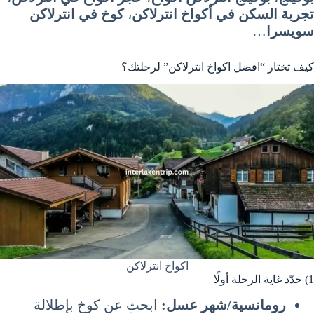
تجربة السكن في أكواخ انترلاكن
،
كوخ في انترلاكن
سويسرا
…
كيف تختار “افضل اكواخ انترلاكن” لرحلتك؟
اكواخ انترلاكن
1) حدّد غاية الرحلة أولًا
رومانسية/شهر عسل:
ابحث عن كوخ بإطلالة