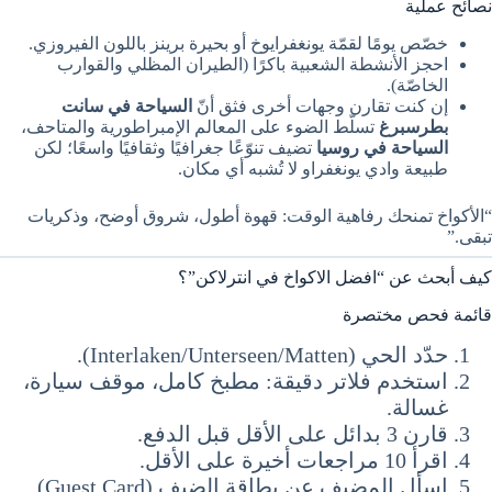
نصائح عملية
خصّص يومًا لقمّة يونغفرايوخ أو بحيرة برينز باللون الفيروزي.
احجز الأنشطة الشعبية باكرًا (الطيران المظلي والقوارب
الخاصّة).
إن كنت تقارن وجهات أخرى فثق أنّ
السياحة في سانت
بطرسبرغ
تسلّط الضوء على المعالم الإمبراطورية والمتاحف،
السياحة في روسيا
تضيف تنوّعًا جغرافيًا وثقافيًا واسعًا؛ لكن
طبيعة وادي يونغفراو لا تُشبه أي مكان.
“الأكواخ تمنحك رفاهية الوقت: قهوة أطول، شروق أوضح، وذكريات
تبقى.”
كيف أبحث عن “افضل الاكواخ في انترلاكن”؟
قائمة فحص مختصرة
حدّد الحي (Interlaken/Unterseen/Matten).
استخدم فلاتر دقيقة: مطبخ كامل، موقف سيارة،
غسالة.
قارن 3 بدائل على الأقل قبل الدفع.
اقرأ 10 مراجعات أخيرة على الأقل.
اسأل المضيف عن بطاقة الضيف (Guest Card)