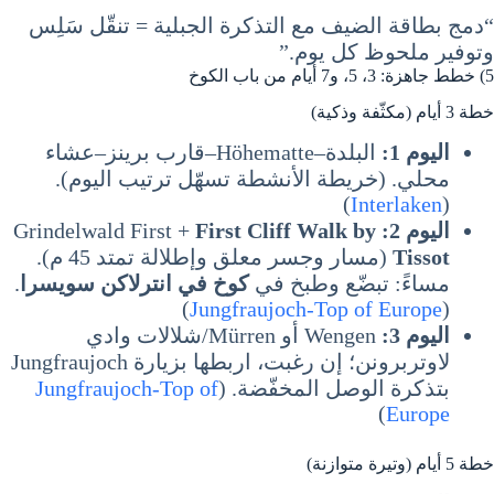
“دمج بطاقة الضيف مع التذكرة الجبلية = تنقّل سَلِس
وتوفير ملحوظ كل يوم.”
5) خطط جاهزة: 3، 5، و7 أيام من باب الكوخ
خطة 3 أيام (مكثّفة وذكية)
اليوم 1:
البلدة–Höhematte–قارب برينز–عشاء
محلي. (خريطة الأنشطة تسهّل ترتيب اليوم).
)
Interlaken
(
اليوم 2:
Grindelwald First +
First Cliff Walk by
Tissot
(مسار وجسر معلق وإطلالة تمتد 45 م).
مساءً: تبضّع وطبخ في
كوخ في انترلاكن سويسرا
.
)
Jungfraujoch-Top of Europe
(
اليوم 3:
Wengen أو Mürren/شلالات وادي
لاوتربرونن؛ إن رغبت، اربطها بزيارة Jungfraujoch
بتذكرة الوصل المخفّضة. (
Jungfraujoch-Top of
)
Europe
خطة 5 أيام (وتيرة متوازنة)