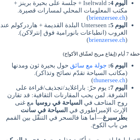
اليوم 4:
Iseltwald + جلسة على بحيرة برينز +
مكتب المعلومات المحلي لمسارات قصيرة.
)
brienzersee.ch
(
اليوم 5:
Unterseen البلدة القديمة + هاردركولم عند
الغروب (انطباعات بانورامية فوق إنترلاكن).
)
brienzersee.ch
(
خطة 7 أيام (إيقاع مريح لعشّاق الأكواخ)
اليوم 6:
جولة مع سائق
حول بحيرة ثون ومدنها
(مكاتب السياحة تقدّم نصائح وتذاكر).
)
thunersee.ch
(
اليوم 7:
يوم حرّ: باراغلايد/تجذيف/قراءة على
الشرفة. لمن يحب المقارنات الثقافية: قد تقارن
روح المتاحف في
السياحة في روسيا
مع غنى
الإرث الإمبراطوري في
السياحة في سانت
بطرسبرغ
—أما هنا فالسحر في التنقّل بين القمم
من باب الكوخ.
“خطط قليلة… حرية أكثر: هذا هو جوهر
تجربة السكن