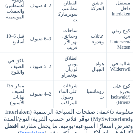
مستقل
عاشق
القطار،
2–4 ضيوف
أغسطس)
داخل
الحركة
مطاعم،
والحفلات
Interlaken
سوبرمارك
الموسمية
ت
ساحات
كوخ ريفي
عائلات
وحدائق،
قبل 6–10
في
3–6 ضيوف
Unterseen/
وهدوء
نهر الآر
أسابيع
Matten
قريب
انطلاق
باكرًا في
شاليه في
هواة
يومي
2–5 ضيوف
الصيف
Wilderswil
الجبال
لوديان
والثلوج
يونغفراو
شرفات
مبكر جدًا
كوخ على
رومانسيا
على الماء
لصيف
بحيرة
2–4 ضيوف
(Iseltwald/
ت
+ وصول
نهايات
Brienz)
للمراكب
الأسبوع
معلومة داعمة:
صفحات السياحة الرسمية (Interlaken
وMySwitzerland) توفّر فلاتر حسب القرية/النوع/المدة
وتعرض أسعارًا أسبوعية/يومية، ما يجعل مقارنة
افضل