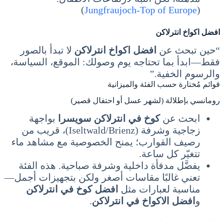
)
Jungfraujoch-Top of Europe
(
افضل اكواخ انترلاكن
“حين تبحث عن
افضل اكواخ انترلاكن
لا تبدأ بالصور
فقط—ابدأ بما تحتاجه يوم وصولك: الموقع، السياسة،
والرسوم الخفية.”
قوائم مُختارة حسب الفئة والميزانية
رومانسي بإطلالة (لشهر عسل أو احتفال قصير)
ابحث عن
كوخ في انترلاكن سويسرا
بواجهة
زجاجية وشرفة (Iseltwald/Brienz)، قريب من
رصيف القوارب؛ يمنح الخصوصية مع مشاهد ماء
تتغيّر كل ساعة.
يفضَّل مدفأة داخلية وشرفة صباحية. هذه الفئة
تعني غالبًا مقاسات أصغر ولكن بتجهيزات أجمل—
مناسبة لعبارات مثل
افضل كوخ في انترلاكن
و
افضل الاكواخ في انترلاكن
.