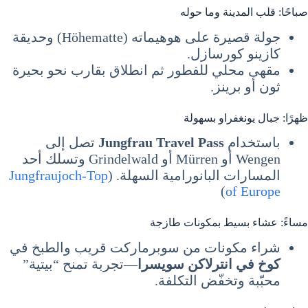
صباحًا: قلب المدينة وما حوله
جولة قصيرة على هوهيماته (Höhematte) وحديقة
كازينو كورسازل.
مقهى محلي للفطور ثم انطلاق بقارب نحو بحيرة
ثون أو برينز.
ظهرًا: جبال يونغفراو بسهولة
باستخدام
Jungfrau Travel Pass
تصل إلى
Wengen أو Mürren أو Grindelwald وتسلك أحد
المسارات البانورامية السهلة. (
Jungfraujoch-Top
)
of Europe
مساءً: عشاء بسيط بمكونات طازجة
شراء مكونات من سوبرماركت قريب والطبخ في
كوخ في انترلاكن سويسرا
—تجربة تمنح “بيتية”
محبّبة وتخفّض التكلفة.