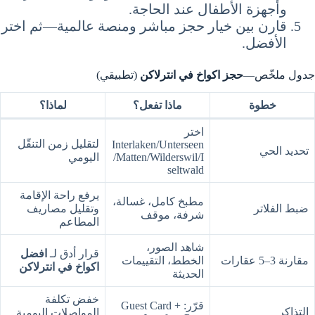
وأجهزة الأطفال عند الحاجة.
قارن بين خيار حجز مباشر ومنصة عالمية—ثم اختر
الأفضل.
جدول ملخّص—
حجز اكواخ في انترلاكن
(تطبيقي)
خطوة
ماذا تفعل؟
لماذا؟
اختر
لتقليل زمن التنقّل
Interlaken/Unterseen
تحديد الحي
/Matten/Wilderswil/I
اليومي
seltwald
يرفع راحة الإقامة
مطبخ كامل، غسالة،
ضبط الفلاتر
وتقليل مصاريف
شرفة، موقف
المطاعم
شاهد الصور،
قرار أدق لـ
افضل
مقارنة 3–5 عقارات
الخطط، التقييمات
اكواخ في انترلاكن
الحديثة
خفض تكلفة
قرّر: Guest Card +
التذاكر
المواصلات اليومية