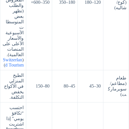
(كوخ/
120–180
180–350
350–600+
والطلب
شاليه)
(تظهر
بعض
المتوسطا
ت
الأسبوعية
والأسعار
الأعلى على
المنصات
العالمية).
Switzerlan
(
)
d Tourism
الطبخ
طعام
المنزلي
(مطاعم/
80–150
45–80
30–45
في الأكواخ
سوبرمارك
يخفض
ت)
التكلفة.
احتسب
“تكافؤ
يومي” إذا
اشتريت