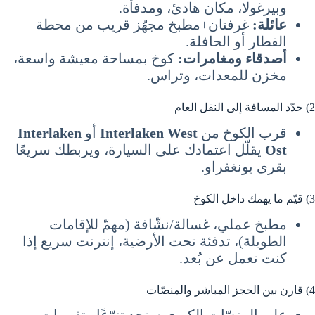
وبيرغولا، مكان هادئ، ومدفأة.
عائلة:
غرفتان+مطبخ مجهّز قريب من محطة
القطار أو الحافلة.
أصدقاء ومغامرات:
كوخ بمساحة معيشة واسعة،
مخزن للمعدات، وتراس.
2) حدّد المسافة إلى النقل العام
قرب الكوخ من
Interlaken West
أو
Interlaken
Ost
يقلّل اعتمادك على السيارة، ويربطك سريعًا
بقرى يونغفراو.
3) قيّم ما يهمك داخل الكوخ
مطبخ عملي، غسالة/نشّافة (مهمّ للإقامات
الطويلة)، تدفئة تحت الأرضية، إنترنت سريع إذا
كنت تعمل عن بُعد.
4) قارن بين الحجز المباشر والمنصّات