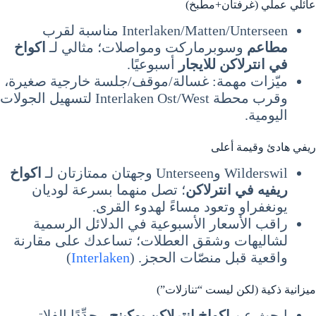
عائلي عملي (غرفتان+مطبخ)
Interlaken/Matten/Unterseen مناسبة لقرب
مطاعم
وسوبرماركت ومواصلات؛ مثالي لـ
اكواخ
في انترلاكن للايجار
أسبوعيًا.
ميّزات مهمة: غسالة/موقف/جلسة خارجية صغيرة،
وقرب محطة Interlaken Ost/West لتسهيل الجولات
اليومية.
ريفي هادئ وقيمة أعلى
Wilderswil وUnterseen وجهتان ممتازتان لـ
اكواخ
ريفيه في انترلاكن
؛ تصل منهما بسرعة لوديان
يونغفراو وتعود مساءً لهدوء القرى.
راقب الأسعار الأسبوعية في الدلائل الرسمية
لشاليهات وشقق العطلات؛ تساعدك على مقارنة
واقعية قبل منصّات الحجز. (
Interlaken
)
ميزانية ذكية (لكن ليست “تنازلات”)
ابحث عن
اكواخ انترلاكن بوكينج
محدِّدًا الفلاتر