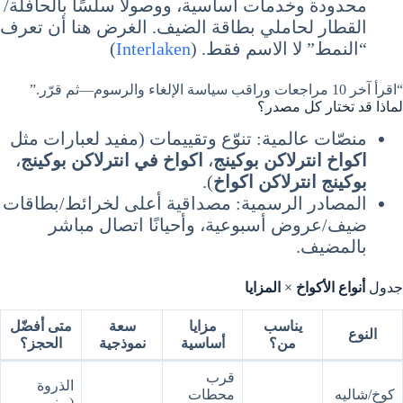
محدودة وخدمات أساسية، ووصولًا سلسًا بالحافلة/
القطار لحاملي بطاقة الضيف. الغرض هنا أن تعرف
“النمط” لا الاسم فقط. (
Interlaken
)
“اقرأ آخر 10 مراجعات وراقب سياسة الإلغاء والرسوم—ثم قرّر.”
لماذا قد تختار كل مصدر؟
منصّات عالمية: تنوّع وتقييمات (مفيد لعبارات مثل
اكواخ انترلاكن بوكينج
،
اكواخ في انترلاكن بوكينج
،
بوكينج انترلاكن اكواخ
).
المصادر الرسمية: مصداقية أعلى لخرائط/بطاقات
ضيف/عروض أسبوعية، وأحيانًا اتصال مباشر
بالمضيف.
جدول
أنواع الأكواخ
×
المزايا
يناسب
مزايا
سعة
متى أفضّل
النوع
من؟
أساسية
نموذجية
الحجز؟
قرب
الذروة
كوخ/شاليه
محطات
(يونيو–