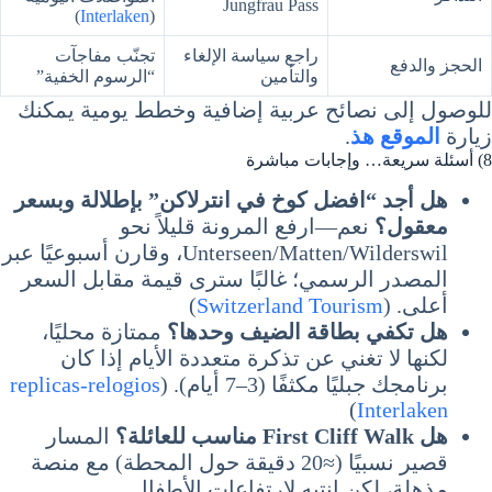
Jungfrau Pass
)
Interlaken
(
راجع سياسة الإلغاء
تجنّب مفاجآت
الحجز والدفع
والتأمين
“الرسوم الخفية”
للوصول إلى نصائح عربية إضافية وخطط يومية يمكنك
زيارة
الموقع هذ
.
8) أسئلة سريعة… وإجابات مباشرة
هل أجد “افضل كوخ في انترلاكن” بإطلالة وبسعر
معقول؟
نعم—ارفع المرونة قليلاً نحو
Unterseen/Matten/Wilderswil، وقارن أسبوعيًا عبر
المصدر الرسمي؛ غالبًا سترى قيمة مقابل السعر
أعلى. (
Switzerland Tourism
)
هل تكفي بطاقة الضيف وحدها؟
ممتازة محليًا،
لكنها لا تغني عن تذكرة متعددة الأيام إذا كان
برنامجك جبليًا مكثفًا (3–7 أيام). (
replicas-relogios
)
Interlaken
هل First Cliff Walk مناسب للعائلة؟
المسار
قصير نسبيًا (≈20 دقيقة حول المحطة) مع منصة
مذهلة، لكن انتبه لارتفاعات الأطفال.