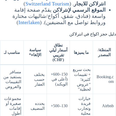
انترلاكن للايجار
. (
Switzerland Tourism
)
الموقع الرسمي لإنترلاكن
يقدّم صفحة إقامة
واسعة (فنادق، شقق، أكواخ/شاليهات مختارة
وروابط تواصل مع المضيفين). (
Interlaken
)
دليل حجز اكواخ في انترلاكن
نطاق
المنصّة/
سياسة
أسعار ليلي
ما يميزها
مناسب لـ
المصدر
الإلغاء*
تقريبي
(CHF)
بحث سريع
مسافر
150–600+
+ تقييمات
يختلف
Booking.c
يستفيد من
(أعلى في
كثيرة؛
حسب
om
التقييمات
الويكند)
“عروض
العقار
والعروض
لحظية”
خيارات
مجموعات
فريدة
يحدده
صغيرة أو
130–500+
Airbnb
وتجارب
المضيف
إقامات
محلية
أطول