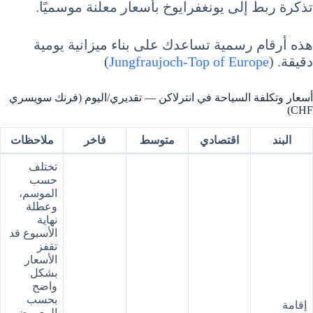
تذكرة ربط إلى يونغفرايوخ بأسعار معلنة موسميًا.
هذه أرقام رسمية تساعدك على بناء ميزانية يومية
دقيقة. (
Jungfraujoch-Top of Europe
)
أسعار وتكلفة السياحة في انترلاكن — تقديري/اليوم (فرنك سويسري
CHF)
البند
اقتصادي
متوسط
فاخر
ملاحظات
تختلف
حسب
الموسم،
وعطلة
نهاية
الأسبوع قد
تقفز
الأسعار
بشكل
واضح
بحسب
إقامة
المعروض